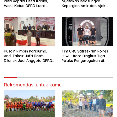
Putri Kepala Desa Kapidi,
Nyatakan Belasungka
Wakil Ketua DPRD Lutra
Kepergian Amir dan Ajak
Karemuddin Sampaikan Doa
Warga Sambut HUT RI ke-81
dan Pererat Silaturahmi
Husain Pimpin Paripurna,
Tim URC Satreskrim Polres
Andi Takdir Jufri Resmi
Luwu Utara Ringkus Tiga
Dilantik Jadi Anggota DPRD
Pelaku Pengeroyokan di
Luwu Utara Lewat PAW
Baebunta
Rekomendasi untuk kamu