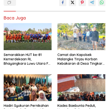
Baca Juga
Semarakkan HUT ke-81
Camat dan Kapolsek
Kemerdekaan RI,
Malangke Tinjau Korban
Bhayangkara Luwu Utara FC
Kebakaran di Desa Tingkara,
dan APDESI Berbagi Angka
Pastikan Penanganan
2-2
Darurat Berjalan Optimal
Hadiri Syukuran Pernikahan
Kades Baebunta Peduli,