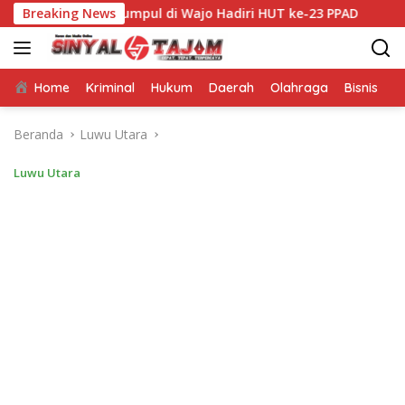
Langsung
Sulsel Kumpul di Wajo Hadiri HUT ke-23 PPAD
Breaking News
Dari Bumi
ke
konten
Home
Kriminal
Hukum
Daerah
Olahraga
Bisnis
E
Beranda
Luwu Utara
Luwu Utara