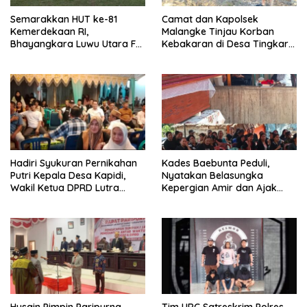
Semarakkan HUT ke-81
Camat dan Kapolsek
Kemerdekaan RI,
Malangke Tinjau Korban
Bhayangkara Luwu Utara FC
Kebakaran di Desa Tingkara,
dan APDESI Berbagi Angka
Pastikan Penanganan
2-2
Darurat Berjalan Optimal
Hadiri Syukuran Pernikahan
Kades Baebunta Peduli,
Putri Kepala Desa Kapidi,
Nyatakan Belasungka
Wakil Ketua DPRD Lutra
Kepergian Amir dan Ajak
Karemuddin Sampaikan Doa
Warga Sambut HUT RI ke-81
dan Pererat Silaturahmi
Husain Pimpin Paripurna,
Tim URC Satreskrim Polres