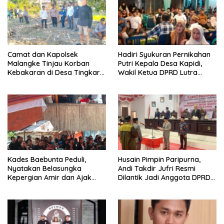
Camat dan Kapolsek
Hadiri Syukuran Pernikahan
Malangke Tinjau Korban
Putri Kepala Desa Kapidi,
Kebakaran di Desa Tingkara,
Wakil Ketua DPRD Lutra
Pastikan Penanganan
Karemuddin Sampaikan Doa
Darurat Berjalan Optimal
dan Pererat Silaturahmi
Kades Baebunta Peduli,
Husain Pimpin Paripurna,
Nyatakan Belasungka
Andi Takdir Jufri Resmi
Kepergian Amir dan Ajak
Dilantik Jadi Anggota DPRD
Warga Sambut HUT RI ke-81
Luwu Utara Lewat PAW