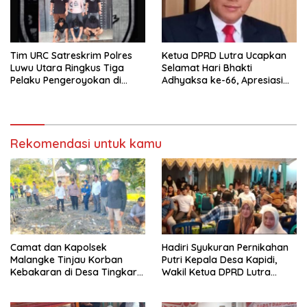
Tim URC Satreskrim Polres
Ketua DPRD Lutra Ucapkan
Luwu Utara Ringkus Tiga
Selamat Hari Bhakti
Pelaku Pengeroyokan di
Adhyaksa ke-66, Apresiasi
Baebunta
Pengabdian Kejaksaan untuk
Negeri
Rekomendasi untuk kamu
Camat dan Kapolsek
Hadiri Syukuran Pernikahan
Malangke Tinjau Korban
Putri Kepala Desa Kapidi,
Kebakaran di Desa Tingkara,
Wakil Ketua DPRD Lutra
Pastikan Penanganan
Karemuddin Sampaikan Doa
Darurat Berjalan Optimal
dan Pererat Silaturahmi