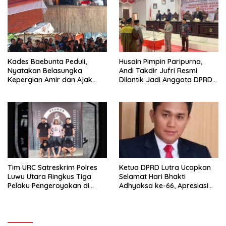
Kades Baebunta Peduli,
Husain Pimpin Paripurna,
Nyatakan Belasungka
Andi Takdir Jufri Resmi
Kepergian Amir dan Ajak
Dilantik Jadi Anggota DPRD
Warga Sambut HUT RI ke-81
Luwu Utara Lewat PAW
Tim URC Satreskrim Polres
Ketua DPRD Lutra Ucapkan
Luwu Utara Ringkus Tiga
Selamat Hari Bhakti
Pelaku Pengeroyokan di
Adhyaksa ke-66, Apresiasi
Baebunta
Pengabdian Kejaksaan untuk
Negeri