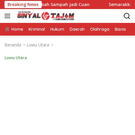
Langsung
ak Ubah Sampah Jadi Cuan
Breaking News
Semarakkan GERMAS, Puskes
ke
konten
Home
Kriminal
Hukum
Daerah
Olahraga
Bisnis
E
Beranda
Luwu Utara
Luwu Utara