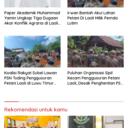
Paper Akademik Muhammad
Irwan Bantah Akui Lahan
Yamin Ungkap Tiga Dugaan
Petani Di Laoli Milik Pemda
Akar Konflik Agraria di Laoli
Lutim
Luwu Timur
Koalisi Rakyat Sulsel Lawan
Puluhan Organisasi Sipil
PSN Tuding Penggusuran
Kecam Penggusuran Petani
Petani Laoli di Luwu Timur
Laoli, Desak Penghentian PSN
Diwarnai Kekerasan Aparat
PT IHIP di Luwu Timur
Rekomendasi untuk kamu