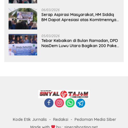
06/03/2026
Serap Aspirasi Masyarakat, HM Siddiq
BM Dapat Apresiasi atas Komitmennya
di Luwu Timur
05/03/2026
Tebar Kebaikan di Bulan Ramadan, DPD
NasDem Luwu Utara Bagikan 200 Paket
Takjil untuk Pengendara di Masamba
Kode Etik Jurnalis
Redaksi
Pedoman Media Siber
Made with
by : sinergihosting.net