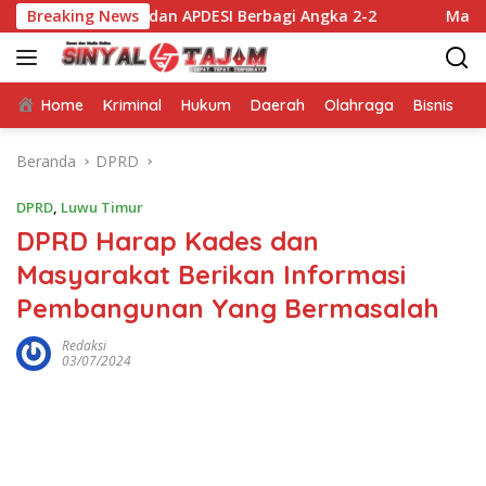
Langsung
a FC dan APDESI Berbagi Angka 2-2
Breaking News
Mappatabe kepada
ke
konten
Home
Kriminal
Hukum
Daerah
Olahraga
Bisnis
E
Beranda
DPRD
DPRD
,
Luwu Timur
DPRD Harap Kades dan
Masyarakat Berikan Informasi
Pembangunan Yang Bermasalah
Redaksi
03/07/2024