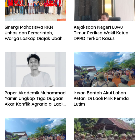
Sinergi Mahasiswa KKN
Kejaksaan Negeri Luwu
Unhas dan Pemerintah,
Timur Periksa Wakil Ketua
Warga Laskap Diajak Ubah
DPRD Terkait Kasus
Sampah Jadi Cuan
Ambulans CSR
Paper Akademik Muhammad
Irwan Bantah Akui Lahan
Yamin Ungkap Tiga Dugaan
Petani Di Laoli Milik Pemda
Akar Konflik Agraria di Laoli
Lutim
Luwu Timur