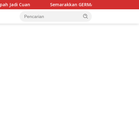
rakkan GERMAS, Puskesmas Ponrang Luncurkan Inovasi Pos Se