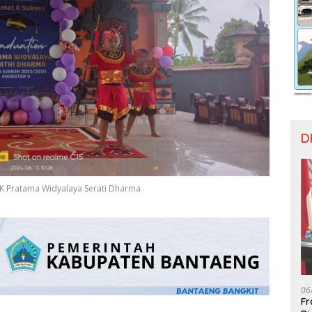
D
TK Pratama Widyalaya Serati Dharma
06
Fr