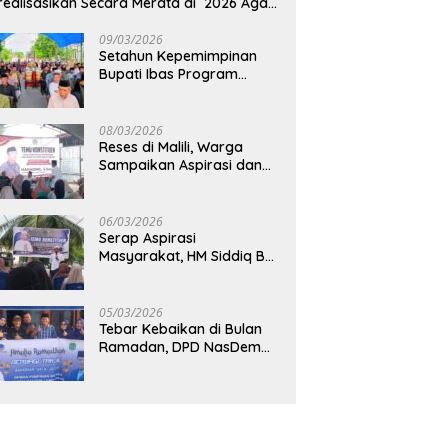
realisasikan Secara Merata di 2026 Agar
rtumbuhan Ekonomi Bisa Kembali Normal
09/03/2026
Setahun Kepemimpinan
Bupati Ibas Program
Pupuk Gratis Tak Kunjung
Direalisasi, Petani Luwu
Timur Bertanya!
08/03/2026
Reses di Malili, Warga
Sampaikan Aspirasi dan
Harapan untuk
Pembangunan
Berkelanjutan
06/03/2026
Serap Aspirasi
Masyarakat, HM Siddiq BM
Dapat Apresiasi atas
Komitmennya di Luwu
Timur
05/03/2026
Tebar Kebaikan di Bulan
Ramadan, DPD NasDem
Luwu Utara Bagikan 200
Paket Takjil untuk
Pengendara di Masamba