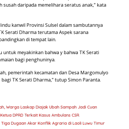
ih susah daripada memelihara seratus anak,” kata
ndu kanwil Provinsi Sulsel dalam sambutannya
 TK Serati Dharma terutama Aspek sarana
bandingkan di tempat lain.
ru untuk meyakinkan bahwa y bahwa TK Serati
amaian bagi penghuninya.
rah, pemerintah kecamatan dan Desa Margomulyo
bagi TK Serati Dharma,” tutup Simon Paranta.
tah, Warga Laskap Diajak Ubah Sampah Jadi Cuan
Kejaksaan Negeri Luwu Timur Periksa Wakil Ketua DPRD Terkait Kasus Ambulans CSR
ga Dugaan Akar Konflik Agraria di Laoli Luwu Timur