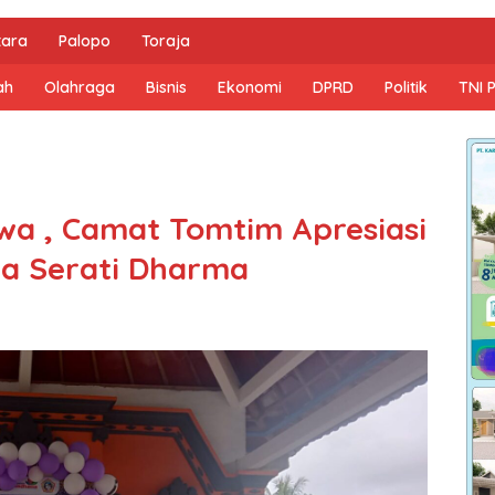
tara
Palopo
Toraja
ah
Olahraga
Bisnis
Ekonomi
DPRD
Politik
TNI 
wa , Camat Tomtim Apresiasi
a Serati Dharma