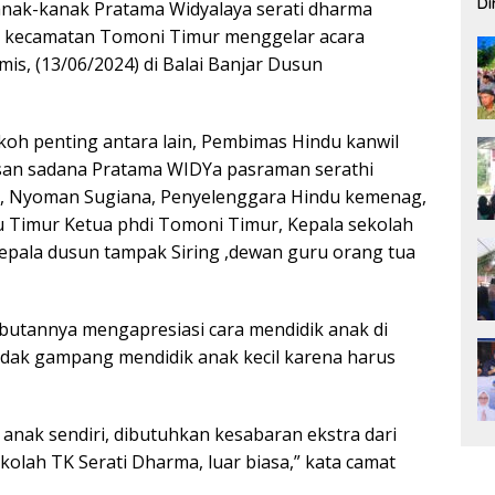
Di
ak-kanak Pratama Widyalaya serati dharma
Pe
o kecamatan Tomoni Timur menggelar acara
is, (13/06/2024) di Balai Banjar Dusun
koh penting antara lain, Pembimas Hindu kanwil
asan sadana Pratama WIDYa pasraman serathi
m, Nyoman Sugiana, Penyelenggara Hindu kemenag,
Timur Ketua phdi Tomoni Timur, Kepala sekolah
pala dusun tampak Siring ,dewan guru orang tua
utannya mengapresiasi cara mendidik anak di
idak gampang mendidik anak kecil karena harus
i anak sendiri, dibutuhkan kesabaran ekstra dari
ekolah TK Serati Dharma, luar biasa,” kata camat