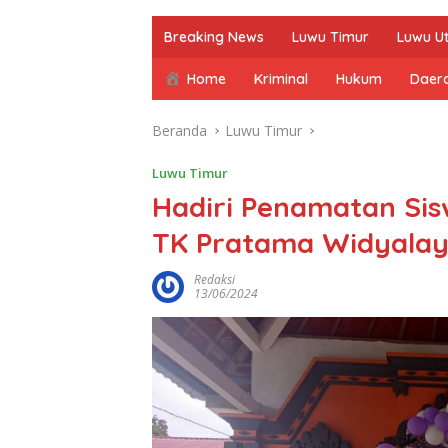
Breaking News
Luwu Timur
Luwu U
Home
Kriminal
Hukum
Daer
Beranda
Luwu Timur
Luwu Timur
Hadiri Penamatan Sis
TK Pratama Widyalay
Redaksi
13/06/2024