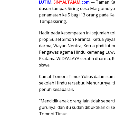
LUTIM,
SINYALTAJAM.
com
— Taman Kan
dusun tampak Siring desa Margomuly
penamatan ke 5 bagi 13 orang pada Kam
Tampaksiring.
Hadir pada kesempatan ini sejumlah to
prop Sulsel Simon Paranta, Ketua yay
darma, Wayan Nentra, Ketua phdi luti
Pengawas agama Hindu kemenag Luwu 
Pratama WIDYALAYA seratih dharma, Ke
siswa.
Camat Tomoni Timur Yulius dalam samb
sekolah Hindu tersebut. Menurutnya, t
penuh kesabaran.
“Mendidik anak orang lain tidak sepert
gurunya, dan itu sudah dibuktikan di s
Tomoni Timur.