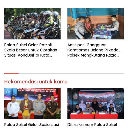
Sumpah Pemuda
Polda Sulsel Gelar Patroli
Antisipasi Gangguan
Skala Besar untuk Ciptakan
Kamtibmas Jelang Pilkada,
Situasi Kondusif di Kota
Polsek Mangkutana Razia
Makassar
Miras dan Penertiban Cafe
Rekomendasi untuk kamu
Polda Sulsel Gelar Sosialisasi
Ditreskrimum Polda Sulsel