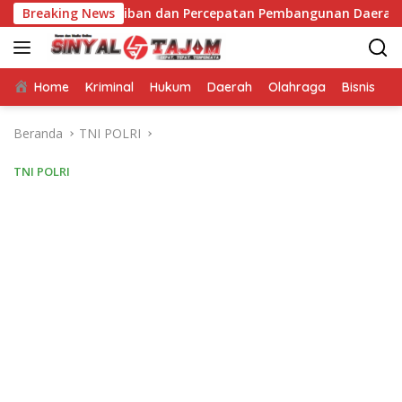
Langsung
Ketertiban dan Percepatan Pembangunan Daerah
Breaking News
Wabup
ke
konten
Home
Kriminal
Hukum
Daerah
Olahraga
Bisnis
E
Beranda
TNI POLRI
TNI POLRI