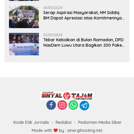
06/03/2026
Serap Aspirasi Masyarakat, HM Siddiq
BM Dapat Apresiasi atas Komitmennya
di Luwu Timur
05/03/2026
Tebar Kebaikan di Bulan Ramadan, DPD
NasDem Luwu Utara Bagikan 200 Paket
Takjil untuk Pengendara di Masamba
Kode Etik Jurnalis
Redaksi
Pedoman Media Siber
Made with
by : sinergihosting.net