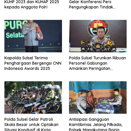
KUHP 2023 dan KUHAP 2025
Gelar Konferensi Pers
kepada Anggota Polri
Pengungkapan Tindak
Pidana Pencurian Kendaraan
Bermotor
Kapolda Sulsel Terima
Polda Sulsel Turunkan Ribuan
Penghargaan Bergengsi CNN
Personel Gabungan
Indonesia Awards 2025
Amankan Peringatan
Sumpah Pemuda
Polda Sulsel Gelar Patroli
Antisipasi Gangguan
Skala Besar untuk Ciptakan
Kamtibmas Jelang Pilkada,
Situasi Kondusif di Kota
Polsek Mangkutana Razia