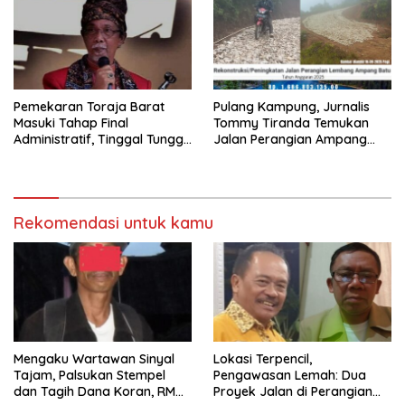
Pemekaran Toraja Barat
Pulang Kampung, Jurnalis
Masuki Tahap Final
Tommy Tiranda Temukan
Administratif, Tinggal Tunggu
Jalan Perangian Ampang
Restu Pusat
Batu Sedang Dikerja
Rekomendasi untuk kamu
Mengaku Wartawan Sinyal
Lokasi Terpencil,
Tajam, Palsukan Stempel
Pengawasan Lemah: Dua
dan Tagih Dana Koran, RM
Proyek Jalan di Perangian