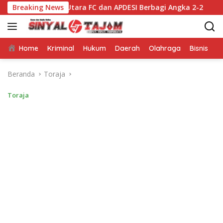
Langsung
 Utara FC dan APDESI Berbagi Angka 2-2
Breaking News
Mappatabe k
ke
konten
Home
Kriminal
Hukum
Daerah
Olahraga
Bisnis
E
Beranda
Toraja
Toraja