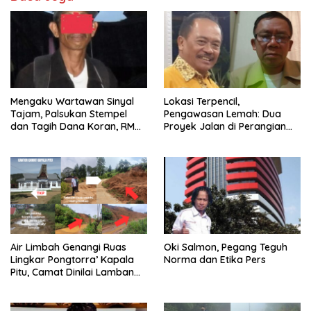
Mengaku Wartawan Sinyal
Lokasi Terpencil,
Tajam, Palsukan Stempel
Pengawasan Lemah: Dua
dan Tagih Dana Koran, RM
Proyek Jalan di Perangian
akan Dipolisikan
Toraja Utara Diduga Dikerja
Asal-asalan
Air Limbah Genangi Ruas
Oki Salmon, Pegang Teguh
Lingkar Pongtorra’ Kapala
Norma dan Etika Pers
Pitu, Camat Dinilai Lamban
Bertindak