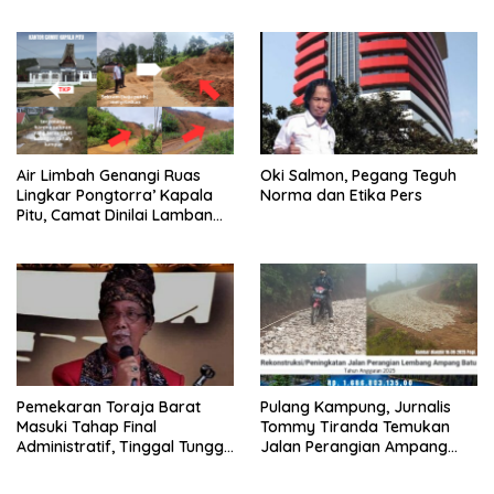
akan Dipolisikan
Toraja Utara Diduga Dikerja
Asal-asalan
Air Limbah Genangi Ruas
Oki Salmon, Pegang Teguh
Lingkar Pongtorra’ Kapala
Norma dan Etika Pers
Pitu, Camat Dinilai Lamban
Bertindak
Pemekaran Toraja Barat
Pulang Kampung, Jurnalis
Masuki Tahap Final
Tommy Tiranda Temukan
Administratif, Tinggal Tunggu
Jalan Perangian Ampang
Restu Pusat
Batu Sedang Dikerja