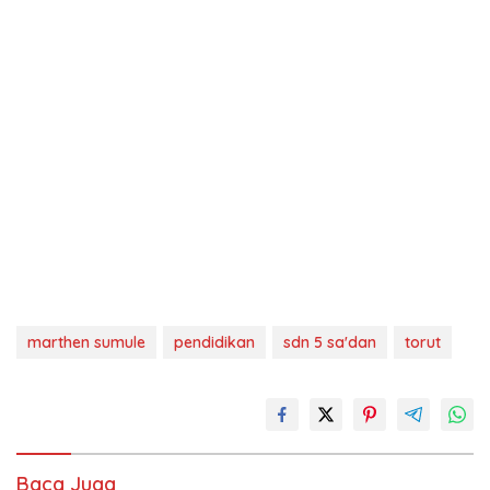
marthen sumule
pendidikan
sdn 5 sa'dan
torut
Baca Juga