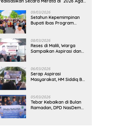
realisasikan Secara Merata di 2026 Agar
rtumbuhan Ekonomi Bisa Kembali Normal
09/03/2026
Setahun Kepemimpinan
Bupati Ibas Program
Pupuk Gratis Tak Kunjung
Direalisasi, Petani Luwu
Timur Bertanya!
08/03/2026
Reses di Malili, Warga
Sampaikan Aspirasi dan
Harapan untuk
Pembangunan
Berkelanjutan
06/03/2026
Serap Aspirasi
Masyarakat, HM Siddiq BM
Dapat Apresiasi atas
Komitmennya di Luwu
Timur
05/03/2026
Tebar Kebaikan di Bulan
Ramadan, DPD NasDem
Luwu Utara Bagikan 200
Paket Takjil untuk
Pengendara di Masamba