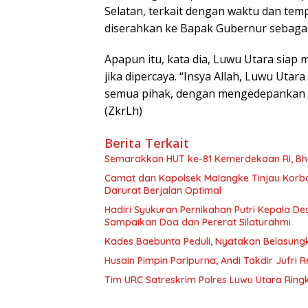
Selatan, terkait dengan waktu dan tem
diserahkan ke Bapak Gubernur sebagai 
Apapun itu, kata dia, Luwu Utara siap
jika dipercaya. “Insya Allah, Luwu Uta
semua pihak, dengan mengedepankan sin
(ZkrLh)
Berita Terkait
Semarakkan HUT ke-81 Kemerdekaan RI, Bh
Camat dan Kapolsek Malangke Tinjau Korb
Darurat Berjalan Optimal
Hadiri Syukuran Pernikahan Putri Kepala De
Sampaikan Doa dan Pererat Silaturahmi
Kades Baebunta Peduli, Nyatakan Belasung
Husain Pimpin Paripurna, Andi Takdir Jufri
Tim URC Satreskrim Polres Luwu Utara Ring