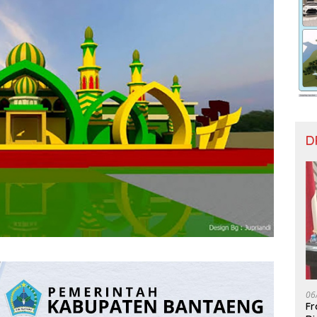
D
06
Fr