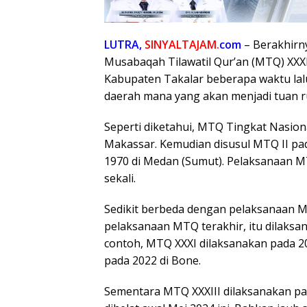
LUTRA,
SINYALTAJAM.
com
– Berakhirny
Musabaqah Tilawatil Qur’an (MTQ) XXXIII
Kabupaten Takalar beberapa waktu lalu
daerah mana yang akan menjadi tuan 
Seperti diketahui, MTQ Tingkat Nasion
Makassar. Kemudian disusul MTQ II pad
1970 di Medan (Sumut). Pelaksanaan MT
sekali.
Sedikit berbeda dengan pelaksanaan MTQ
pelaksanaan MTQ terakhir, itu dilaksan
contoh, MTQ XXXI dilaksanakan pada 2
pada 2022 di Bone.
Sementara MTQ XXXIII dilaksanakan pa