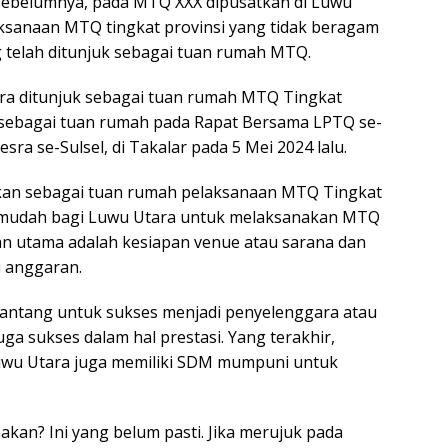
h sebelumnya, pada MTQ XXX dipusatkan di Luwu
aksanaan MTQ tingkat provinsi yang tidak beragam
 telah ditunjuk sebagai tuan rumah MTQ.
a ditunjuk sebagai tuan rumah MTQ Tingkat
n sebagai tuan rumah pada Rapat Bersama LPTQ se-
sra se-Sulsel, di Takalar pada 5 Mei 2024 lalu.
apkan sebagai tuan rumah pelaksanaan MTQ Tingkat
g mudah bagi Luwu Utara untuk melaksanakan MTQ
lan utama adalah kesiapan venue atau sarana dan
i anggaran.
antang untuk sukses menjadi penyelenggara atau
ga sukses dalam hal prestasi. Yang terakhir,
Luwu Utara juga memiliki SDM mumpuni untuk
kan? Ini yang belum pasti. Jika merujuk pada