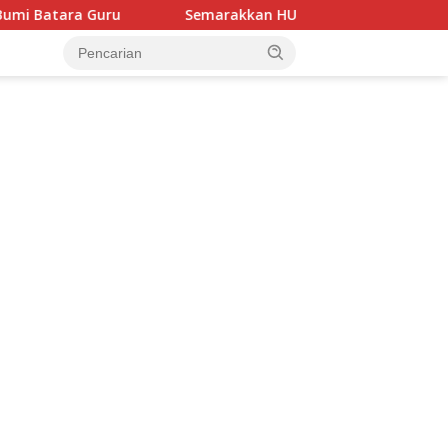
Semarakkan HUT ke-81 Kemerdekaan RI, Bhayangkara Luwu 