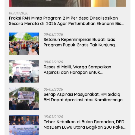
06/04/2026
Fraksi PAN Minta Program 2 M Per desa Direalisasikan
Secara Merata di 2026 Agar Pertumbuhan Ekonomi Bisa
Kembali Normal
09/03/2026
Setahun Kepemimpinan Bupati Ibas
Program Pupuk Gratis Tak Kunjung
Direalisasi, Petani Luwu Timur Bertanya!
08/03/2026
Reses di Malili, Warga Sampaikan
Aspirasi dan Harapan untuk
Pembangunan Berkelanjutan
06/03/2026
Serap Aspirasi Masyarakat, HM Siddiq
BM Dapat Apresiasi atas Komitmennya
di Luwu Timur
05/03/2026
Tebar Kebaikan di Bulan Ramadan, DPD
NasDem Luwu Utara Bagikan 200 Paket
Takjil untuk Pengendara di Masamba