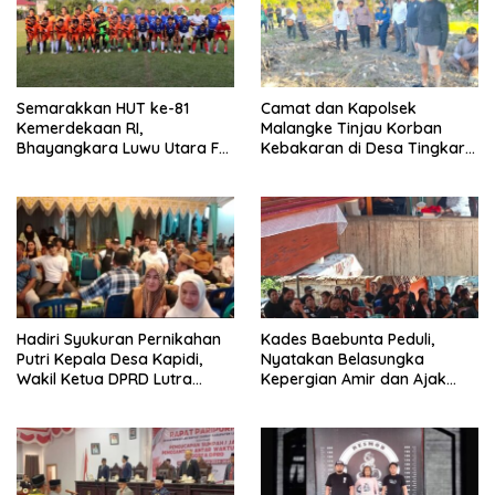
Semarakkan HUT ke-81
Camat dan Kapolsek
Kemerdekaan RI,
Malangke Tinjau Korban
Bhayangkara Luwu Utara FC
Kebakaran di Desa Tingkara,
dan APDESI Berbagi Angka
Pastikan Penanganan
2-2
Darurat Berjalan Optimal
Hadiri Syukuran Pernikahan
Kades Baebunta Peduli,
Putri Kepala Desa Kapidi,
Nyatakan Belasungka
Wakil Ketua DPRD Lutra
Kepergian Amir dan Ajak
Karemuddin Sampaikan Doa
Warga Sambut HUT RI ke-81
dan Pererat Silaturahmi