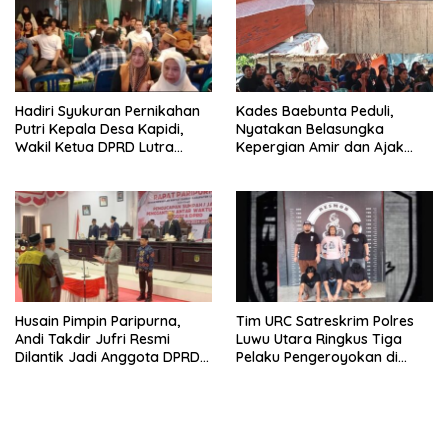
Hadiri Syukuran Pernikahan
Kades Baebunta Peduli,
Putri Kepala Desa Kapidi,
Nyatakan Belasungka
Wakil Ketua DPRD Lutra
Kepergian Amir dan Ajak
Karemuddin Sampaikan Doa
Warga Sambut HUT RI ke-81
dan Pererat Silaturahmi
Husain Pimpin Paripurna,
Tim URC Satreskrim Polres
Andi Takdir Jufri Resmi
Luwu Utara Ringkus Tiga
Dilantik Jadi Anggota DPRD
Pelaku Pengeroyokan di
Luwu Utara Lewat PAW
Baebunta