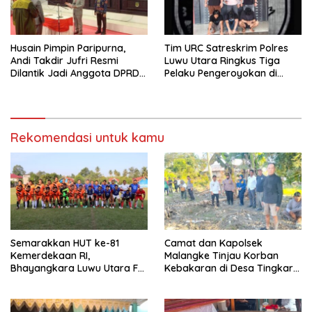
Husain Pimpin Paripurna,
Tim URC Satreskrim Polres
Andi Takdir Jufri Resmi
Luwu Utara Ringkus Tiga
Dilantik Jadi Anggota DPRD
Pelaku Pengeroyokan di
Luwu Utara Lewat PAW
Baebunta
Rekomendasi untuk kamu
Semarakkan HUT ke-81
Camat dan Kapolsek
Kemerdekaan RI,
Malangke Tinjau Korban
Bhayangkara Luwu Utara FC
Kebakaran di Desa Tingkara,
dan APDESI Berbagi Angka
Pastikan Penanganan
2-2
Darurat Berjalan Optimal