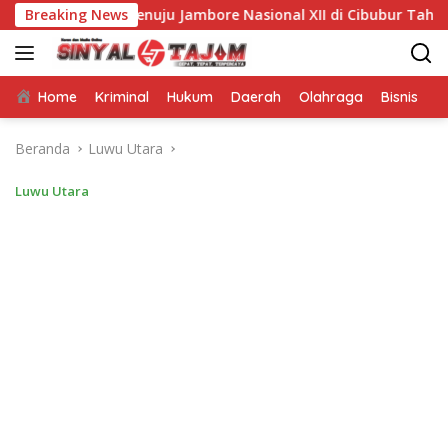
Langsung
ramuka Menuju Jambore Nasional XII di Cibubur Tahun 2026
Breaking News
ke
konten
Home
Kriminal
Hukum
Daerah
Olahraga
Bisnis
E
Beranda
Luwu Utara
Luwu Utara