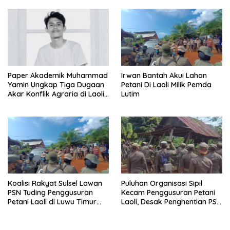
Paper Akademik Muhammad
Irwan Bantah Akui Lahan
Yamin Ungkap Tiga Dugaan
Petani Di Laoli Milik Pemda
Akar Konflik Agraria di Laoli
Lutim
Luwu Timur
Koalisi Rakyat Sulsel Lawan
Puluhan Organisasi Sipil
PSN Tuding Penggusuran
Kecam Penggusuran Petani
Petani Laoli di Luwu Timur
Laoli, Desak Penghentian PSN
Diwarnai Kekerasan Aparat
PT IHIP di Luwu Timur