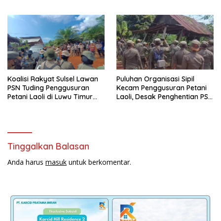
Luwu Timur
Koalisi Rakyat Sulsel Lawan
Puluhan Organisasi Sipil
PSN Tuding Penggusuran
Kecam Penggusuran Petani
Petani Laoli di Luwu Timur
Laoli, Desak Penghentian PSN
Diwarnai Kekerasan Aparat
PT IHIP di Luwu Timur
Tinggalkan Balasan
Anda harus
masuk
untuk berkomentar.