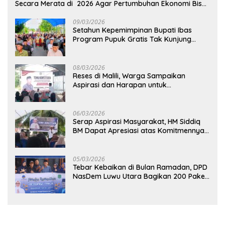
Secara Merata di 2026 Agar Pertumbuhan Ekonomi Bisa
Kembali Normal
09/03/2026
Setahun Kepemimpinan Bupati Ibas
Program Pupuk Gratis Tak Kunjung
Direalisasi, Petani Luwu Timur Bertanya!
08/03/2026
Reses di Malili, Warga Sampaikan
Aspirasi dan Harapan untuk
Pembangunan Berkelanjutan
06/03/2026
Serap Aspirasi Masyarakat, HM Siddiq
BM Dapat Apresiasi atas Komitmennya
di Luwu Timur
05/03/2026
Tebar Kebaikan di Bulan Ramadan, DPD
NasDem Luwu Utara Bagikan 200 Paket
Takjil untuk Pengendara di Masamba