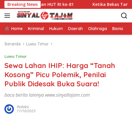
Langsung
ayaan HUT RI ke-81
Breaking News
Ketika Bekas Tambang Kembali Be
ke
konten
Home
Kriminal
Hukum
Daerah
Olahraga
Bisnis
E
Beranda
Luwu Timur
Luwu Timur
Sewa Lahan IHIP: Harga “Tanah
Kosong” Picu Polemik, Penilai
Publik Didesak Buka Suara!
baca berita lainnya www.sinyaltajam.com
Redaksi
11/10/2025