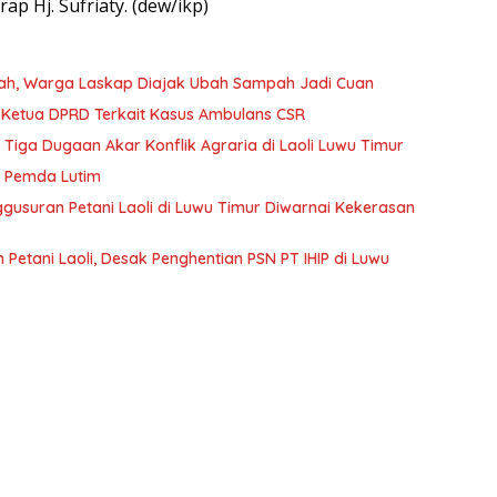
ap Hj. Sufriaty. (dew/ikp)
tah, Warga Laskap Diajak Ubah Sampah Jadi Cuan
Kejaksaan Negeri Luwu Timur Periksa Wakil Ketua DPRD Terkait Kasus Ambulans CSR
ga Dugaan Akar Konflik Agraria di Laoli Luwu Timur
ik Pemda Lutim
ggusuran Petani Laoli di Luwu Timur Diwarnai Kekerasan
Petani Laoli, Desak Penghentian PSN PT IHIP di Luwu