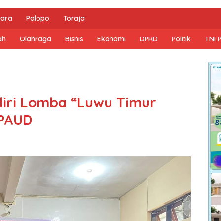
tara
Palopo
Toraja
ah
Olahraga
Bisnis
Ekonomi
DPRD
Politik
TNI 
diri Lomba “Luwu Timur
 PAUD