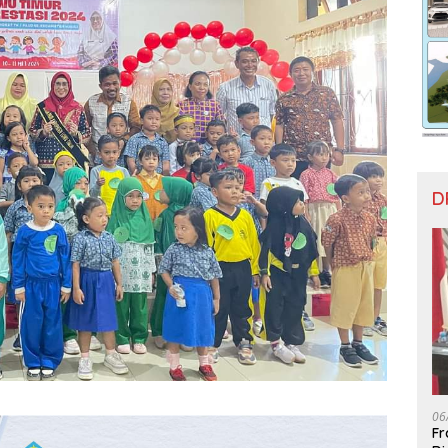
D
06
Fr