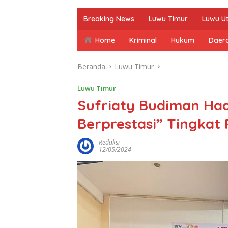
Breaking News
Luwu Timur
Luwu U
Home
Kriminal
Hukum
Daer
Beranda
Luwu Timur
Luwu Timur
Sufriaty Budiman Ha
Berprestasi” Tingkat
Redaksi
12/05/2024