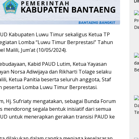
Di
Pe
UD Kabupaten Luwu Timur sekaligus Ketua TP
 kegiatan Lomba “Luwu Timur Berprestasi” Tahun
 Malili, Jum’at (10/05/2024).
 Kebudayaan, Kabid PAUD Lutim, Ketua Yayasan
ayan Norsa Adiwijaya dan Rikharti Tolage selaku
i, Ketua Panitia beserta seluruh anggota, Staf
n peserta Lomba Luwu Timur Berprestasi.
, Hj. Sufriaty mengatakan, sebagai Bunda Forum
 mendorong segala bentuk inisiatif dari semua
AUD untuk menerapkan gerakan transisi PAUD ke
ga dilakukan dalam rangka menjaga keselarasan