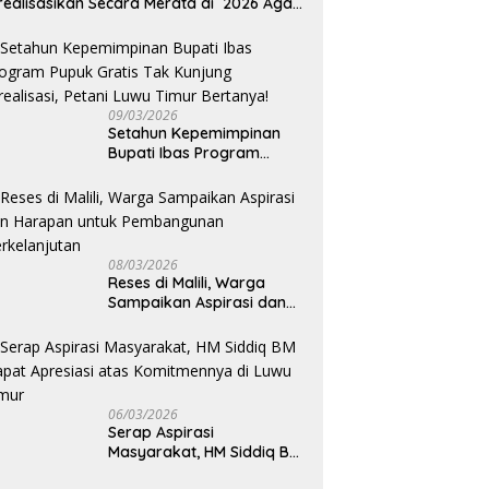
realisasikan Secara Merata di 2026 Agar
rtumbuhan Ekonomi Bisa Kembali Normal
09/03/2026
Setahun Kepemimpinan
Bupati Ibas Program
Pupuk Gratis Tak Kunjung
Direalisasi, Petani Luwu
Timur Bertanya!
08/03/2026
Reses di Malili, Warga
Sampaikan Aspirasi dan
Harapan untuk
Pembangunan
Berkelanjutan
06/03/2026
Serap Aspirasi
Masyarakat, HM Siddiq BM
Dapat Apresiasi atas