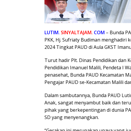
LUTIM.
SINYALTAJAM.
COM
– Bunda PA
PKK, Hj. Sufriaty Budiman menghadiri
2024 Tingkat PAUD di Aula GKST Imanuel
Turut hadir Plt. Dinas Pendidikan dan
Pendidikan Imanuel Malili, Pendeta I W
penasehat, Bunda PAUD Kecamatan Malil
Pengajar PAUD se-Kecamatan Malili da
Dalam sambutannya, Bunda PAUD Lutim
Anak, sangat menyambut baik dan terus
pihak yang berkepentingan di dunia P
SD yang menyenangkan.
“Gerakan ini merupakan upaya yang ju