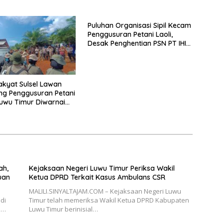
Puluhan Organisasi Sipil Kecam
Penggusuran Petani Laoli,
Desak Penghentian PSN PT IHIP
di Luwu Timur
Rakyat Sulsel Lawan
ng Penggusuran Petani
 Luwu Timur Diwarnai
an Aparat
ah,
Kejaksaan Negeri Luwu Timur Periksa Wakil
uan
Ketua DPRD Terkait Kasus Ambulans CSR
MALILI.SINYALTAJAM.COM – Kejaksaan Negeri Luwu
di
Timur telah memeriksa Wakil Ketua DPRD Kabupaten
u…
Luwu Timur berinisial…