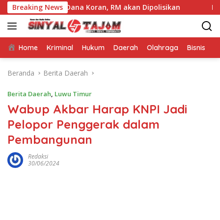
Langsung
gih Dana Koran, RM akan Dipolisikan
Breaking News
Kejaksaan Negeri
ke
konten
Home
Kriminal
Hukum
Daerah
Olahraga
Bisnis
E
Beranda
Berita Daerah
Berita Daerah
,
Luwu Timur
Wabup Akbar Harap KNPI Jadi
Pelopor Penggerak dalam
Pembangunan
Redaksi
30/06/2024