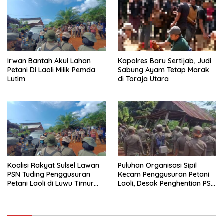
Irwan Bantah Akui Lahan
Kapolres Baru Sertijab, Judi
Petani Di Laoli Milik Pemda
Sabung Ayam Tetap Marak
Lutim
di Toraja Utara
Koalisi Rakyat Sulsel Lawan
Puluhan Organisasi Sipil
PSN Tuding Penggusuran
Kecam Penggusuran Petani
Petani Laoli di Luwu Timur
Laoli, Desak Penghentian PSN
Diwarnai Kekerasan Aparat
PT IHIP di Luwu Timur