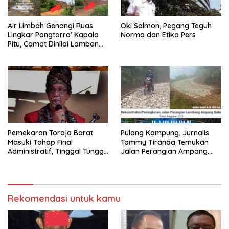
Air Limbah Genangi Ruas
Oki Salmon, Pegang Teguh
Lingkar Pongtorra’ Kapala
Norma dan Etika Pers
Pitu, Camat Dinilai Lamban
Bertindak
Pemekaran Toraja Barat
Pulang Kampung, Jurnalis
Masuki Tahap Final
Tommy Tiranda Temukan
Administratif, Tinggal Tunggu
Jalan Perangian Ampang
Restu Pusat
Batu Sedang Dikerja
Rekomendasi untuk kamu