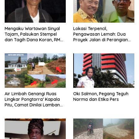
Mengaku Wartawan Sinyal
Lokasi Terpencil,
Tajam, Palsukan Stempel
Pengawasan Lemah: Dua
dan Tagih Dana Koran, RM
Proyek Jalan di Perangian
akan Dipolisikan
Toraja Utara Diduga Dikerja
Asal-asalan
Air Limbah Genangi Ruas
Oki Salmon, Pegang Teguh
Lingkar Pongtorra’ Kapala
Norma dan Etika Pers
Pitu, Camat Dinilai Lamban
Bertindak