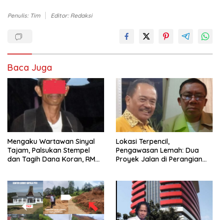
Penulis: Tim
Editor: Redaksi
Baca Juga
Mengaku Wartawan Sinyal
Lokasi Terpencil,
Tajam, Palsukan Stempel
Pengawasan Lemah: Dua
dan Tagih Dana Koran, RM
Proyek Jalan di Perangian
akan Dipolisikan
Toraja Utara Diduga Dikerja
Asal-asalan