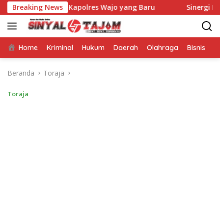
Langsung
mi Kapolres Wajo yang Baru
Breaking News
Sinergi Mahasiswa KKN Un
ke
konten
Home
Kriminal
Hukum
Daerah
Olahraga
Bisnis
E
Beranda
Toraja
Toraja