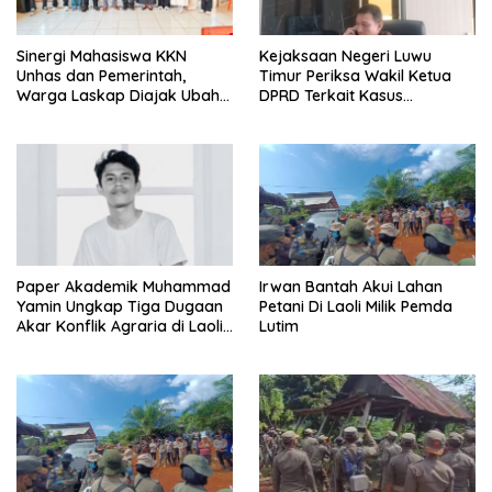
Sinergi Mahasiswa KKN
Kejaksaan Negeri Luwu
Unhas dan Pemerintah,
Timur Periksa Wakil Ketua
Warga Laskap Diajak Ubah
DPRD Terkait Kasus
Sampah Jadi Cuan
Ambulans CSR
Paper Akademik Muhammad
Irwan Bantah Akui Lahan
Yamin Ungkap Tiga Dugaan
Petani Di Laoli Milik Pemda
Akar Konflik Agraria di Laoli
Lutim
Luwu Timur