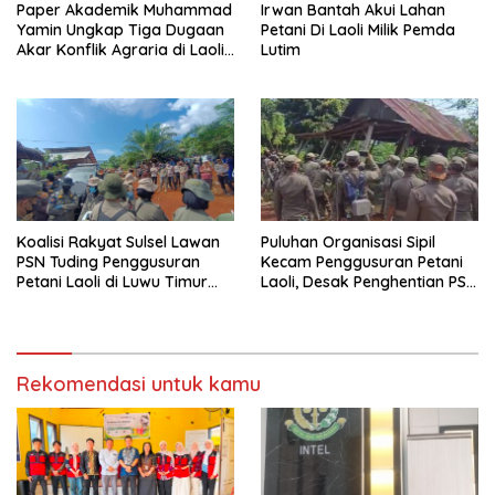
Paper Akademik Muhammad
Irwan Bantah Akui Lahan
Yamin Ungkap Tiga Dugaan
Petani Di Laoli Milik Pemda
Akar Konflik Agraria di Laoli
Lutim
Luwu Timur
Koalisi Rakyat Sulsel Lawan
Puluhan Organisasi Sipil
PSN Tuding Penggusuran
Kecam Penggusuran Petani
Petani Laoli di Luwu Timur
Laoli, Desak Penghentian PSN
Diwarnai Kekerasan Aparat
PT IHIP di Luwu Timur
Rekomendasi untuk kamu