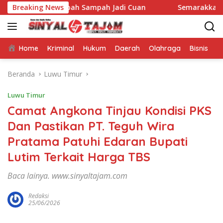
Langsung
ak Ubah Sampah Jadi Cuan
Breaking News
Semarakkan GERMAS, Puskes
ke
konten
Home
Kriminal
Hukum
Daerah
Olahraga
Bisnis
E
Beranda
Luwu Timur
Luwu Timur
Camat Angkona Tinjau Kondisi PKS
Dan Pastikan PT. Teguh Wira
Pratama Patuhi Edaran Bupati
Lutim Terkait Harga TBS
Baca lainya. www.sinyaltajam.com
Redaksi
25/06/2026