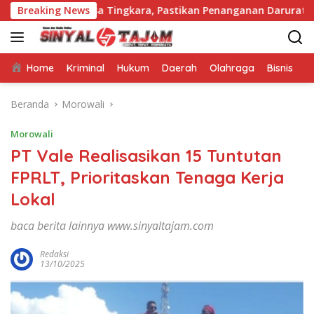
Langsung
 Desa Tingkara, Pastikan Penanganan Darurat Berjalan Optim
Breaking News
ke
konten
Home
Kriminal
Hukum
Daerah
Olahraga
Bisnis
E
Beranda
Morowali
Morowali
PT Vale Realisasikan 15 Tuntutan
FPRLT, Prioritaskan Tenaga Kerja
Lokal
baca berita lainnya www.sinyaltajam.com
Redaksi
13/10/2025