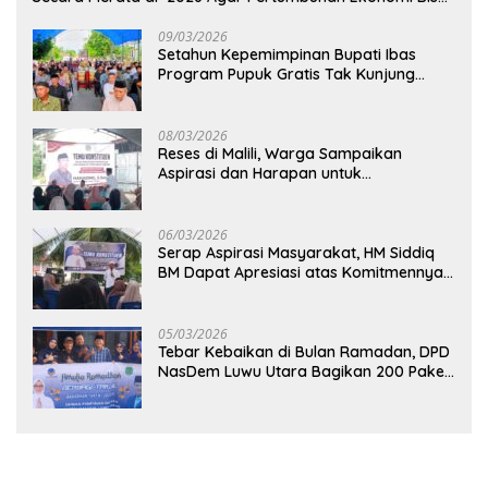
Kembali Normal
09/03/2026
Setahun Kepemimpinan Bupati Ibas
Program Pupuk Gratis Tak Kunjung
Direalisasi, Petani Luwu Timur Bertanya!
08/03/2026
Reses di Malili, Warga Sampaikan
Aspirasi dan Harapan untuk
Pembangunan Berkelanjutan
06/03/2026
Serap Aspirasi Masyarakat, HM Siddiq
BM Dapat Apresiasi atas Komitmennya
di Luwu Timur
05/03/2026
Tebar Kebaikan di Bulan Ramadan, DPD
NasDem Luwu Utara Bagikan 200 Paket
Takjil untuk Pengendara di Masamba