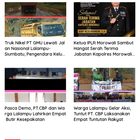
Truk Nikel PT GMU Lewati Jal
Ketua IPLR Morowali Sambut
an Nasional Lalampu-
Hangat Serah Terima
Siumbatu, Pengendara Keluh
Jabatan Kapolres Morowali
kan Keamanan
AKBP Reza Khomeini
Pasca Demo, PT.CBP dan Wa
Warga Lalampu Gelar Aksi,
rga Lalampu Lahirkan Empat
Tuntut PT. CBP Laksanakan
Butir Kesepakatan
Empat Tuntutan Rakyat