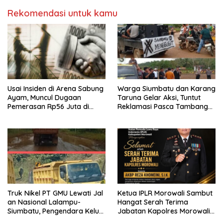
Rekomendasi untuk kamu
Usai Insiden di Arena Sabung
Warga Siumbatu dan Karang
Ayam, Muncul Dugaan
Taruna Gelar Aksi, Tuntut
Pemerasan Rp56 Juta di
Reklamasi Pasca Tambang
Morowali
PT GMU
Truk Nikel PT GMU Lewati Jal
Ketua IPLR Morowali Sambut
an Nasional Lalampu-
Hangat Serah Terima
Siumbatu, Pengendara Keluh
Jabatan Kapolres Morowali
kan Keamanan
AKBP Reza Khomeini