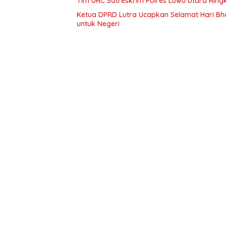
Tim URC Satreskrim Polres Luwu Utara Ring
Ketua DPRD Lutra Ucapkan Selamat Hari Bh
untuk Negeri