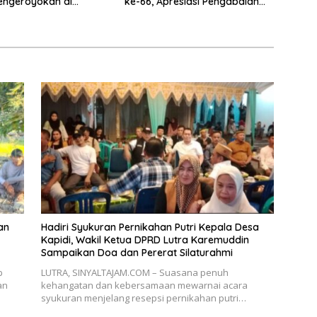
engeroyokan di
ke-66, Apresiasi Pengabdian
a
Kejaksaan untuk Negeri
an
Hadiri Syukuran Pernikahan Putri Kepala Desa
Kapidi, Wakil Ketua DPRD Lutra Karemuddin
Sampaikan Doa dan Pererat Silaturahmi
p
LUTRA, SINYALTAJAM.COM – Suasana penuh
an
kehangatan dan kebersamaan mewarnai acara
syukuran menjelang resepsi pernikahan putri…