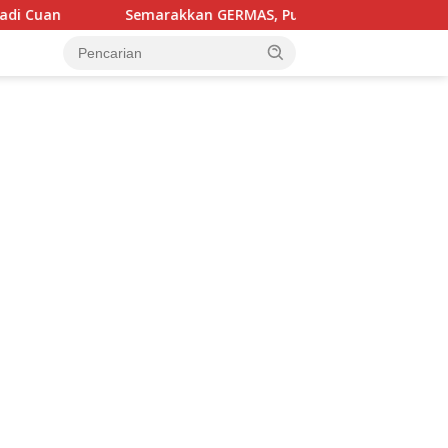
n GERMAS, Puskesmas Ponrang Luncurkan Inovasi Pos Sehat d