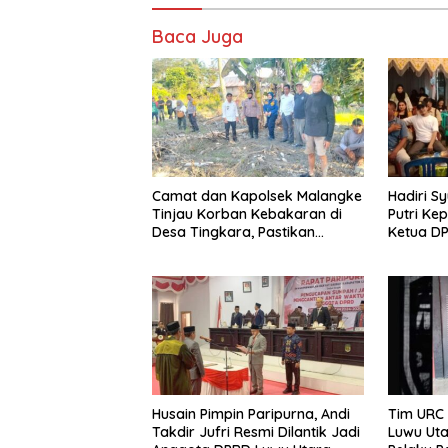
Baca Juga
Camat dan Kapolsek Malangke
Hadiri S
Tinjau Korban Kebakaran di
Putri Ke
Desa Tingkara, Pastikan
Ketua D
Penanganan Darurat Berjalan
Sampaik
Optimal
Silatura
Husain Pimpin Paripurna, Andi
Tim URC 
Takdir Jufri Resmi Dilantik Jadi
Luwu Uta