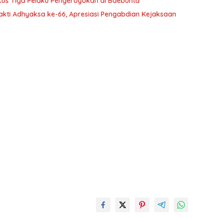
kus Tiga Pelaku Pengeroyokan di Baebunta
akti Adhyaksa ke-66, Apresiasi Pengabdian Kejaksaan