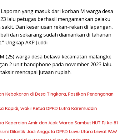
. Laporan yang masuk dari korban M warga desa
23 lalu petugas berhasil mengamankan pelaku
 sakit. Dan keseriusan rekan-rekan di lapangan,
mbali dan sekarang sudah diamankan di tahanan
t.” Ungkap AKP Juddi.
 M (25) warga desa belawa kecamatan malangke
gan 2 unit handphone pada november 2023 lalu.
itaksir mencapai jutaan rupiah.
an Kebakaran di Desa Tingkara, Pastikan Penanganan
sa Kapidi, Wakil Ketua DPRD Lutra Karemuddin
ka Kepergian Amir dan Ajak Warga Sambut HUT RI ke-81
 Resmi Dilantik Jadi Anggota DPRD Luwu Utara Lewat PAW