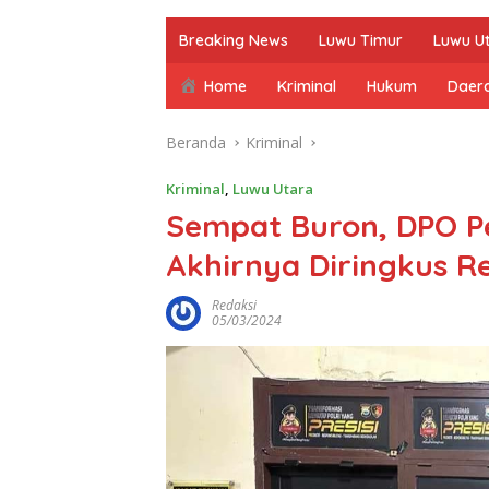
Breaking News
Luwu Timur
Luwu U
Home
Kriminal
Hukum
Daer
Beranda
Kriminal
Kriminal
,
Luwu Utara
Sempat Buron, DPO P
Akhirnya Diringkus R
Redaksi
05/03/2024