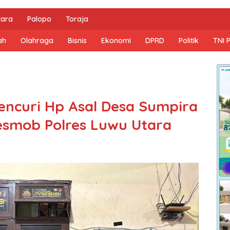
tara
Palopo
Toraja
ah
Olahraga
Bisnis
Ekonomi
DPRD
Politik
TNI 
encuri Hp Asal Desa Sumpira
esmob Polres Luwu Utara