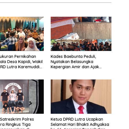
yukuran Pernikahan
Kades Baebunta Peduli,
pala Desa Kapidi, Wakil
Nyatakan Belasungka
PRD Lutra Karemuddin
Kepergian Amir dan Ajak
an Doa dan Pererat
Warga Sambut HUT RI ke-81
hmi
Satreskrim Polres
Ketua DPRD Lutra Ucapkan
ra Ringkus Tiga
Selamat Hari Bhakti Adhyaksa