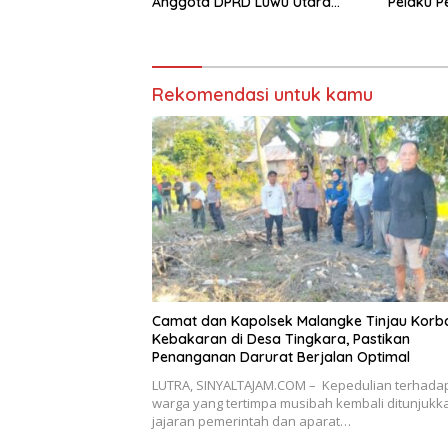
Anggota DPRD Luwu Utara
Pelaku P
Lewat PAW
Baebunt
Rekomendasi untuk kamu
Camat dan Kapolsek Malangke Tinjau Korb
Kebakaran di Desa Tingkara, Pastikan
Penanganan Darurat Berjalan Optimal
LUTRA, SINYALTAJAM.COM – Kepedulian terhada
warga yang tertimpa musibah kembali ditunjukk
jajaran pemerintah dan aparat…