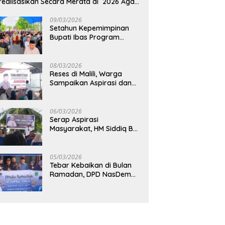
realisasikan Secara Merata di 2026 Agar
rtumbuhan Ekonomi Bisa Kembali Normal
09/03/2026
Setahun Kepemimpinan
Bupati Ibas Program
Pupuk Gratis Tak Kunjung
Direalisasi, Petani Luwu
Timur Bertanya!
08/03/2026
Reses di Malili, Warga
Sampaikan Aspirasi dan
Harapan untuk
Pembangunan
Berkelanjutan
06/03/2026
Serap Aspirasi
Masyarakat, HM Siddiq BM
Dapat Apresiasi atas
Komitmennya di Luwu
Timur
05/03/2026
Tebar Kebaikan di Bulan
Ramadan, DPD NasDem
Luwu Utara Bagikan 200
Paket Takjil untuk
Pengendara di Masamba