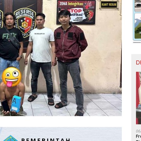
D
06
Fr