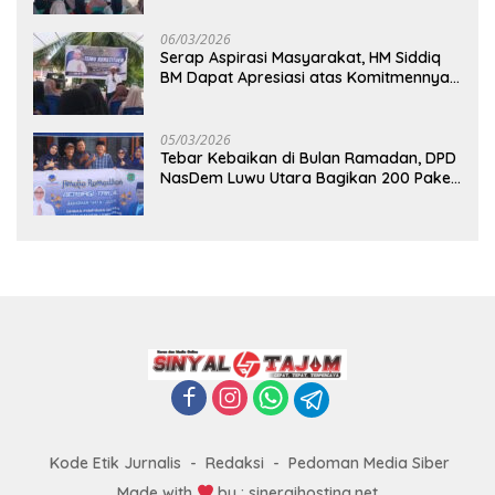
06/03/2026
Serap Aspirasi Masyarakat, HM Siddiq
BM Dapat Apresiasi atas Komitmennya
di Luwu Timur
05/03/2026
Tebar Kebaikan di Bulan Ramadan, DPD
NasDem Luwu Utara Bagikan 200 Paket
Takjil untuk Pengendara di Masamba
Kode Etik Jurnalis
Redaksi
Pedoman Media Siber
Made with
by : sinergihosting.net