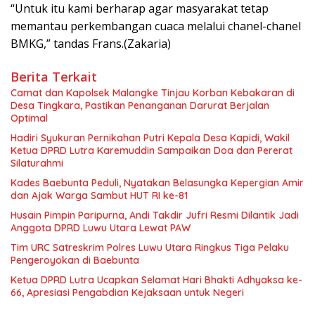
“Untuk itu kami berharap agar masyarakat tetap
memantau perkembangan cuaca melalui chanel-chanel
BMKG,” tandas Frans.(Zakaria)
Berita Terkait
Camat dan Kapolsek Malangke Tinjau Korban Kebakaran di
Desa Tingkara, Pastikan Penanganan Darurat Berjalan
Optimal
Hadiri Syukuran Pernikahan Putri Kepala Desa Kapidi, Wakil
Ketua DPRD Lutra Karemuddin Sampaikan Doa dan Pererat
Silaturahmi
Kades Baebunta Peduli, Nyatakan Belasungka Kepergian Amir
dan Ajak Warga Sambut HUT RI ke-81
Husain Pimpin Paripurna, Andi Takdir Jufri Resmi Dilantik Jadi
Anggota DPRD Luwu Utara Lewat PAW
Tim URC Satreskrim Polres Luwu Utara Ringkus Tiga Pelaku
Pengeroyokan di Baebunta
Ketua DPRD Lutra Ucapkan Selamat Hari Bhakti Adhyaksa ke-
66, Apresiasi Pengabdian Kejaksaan untuk Negeri