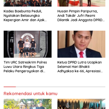
Kades Baebunta Peduli,
Husain Pimpin Paripurna,
Nyatakan Belasungka
Andi Takdir Jufri Resmi
Kepergian Amir dan Ajak
Dilantik Jadi Anggota DPRD
Warga Sambut HUT RI ke-81
Luwu Utara Lewat PAW
Tim URC Satreskrim Polres
Ketua DPRD Lutra Ucapkan
Luwu Utara Ringkus Tiga
Selamat Hari Bhakti
Pelaku Pengeroyokan di
Adhyaksa ke-66, Apresiasi
Baebunta
Pengabdian Kejaksaan untuk
Negeri
Rekomendasi untuk kamu