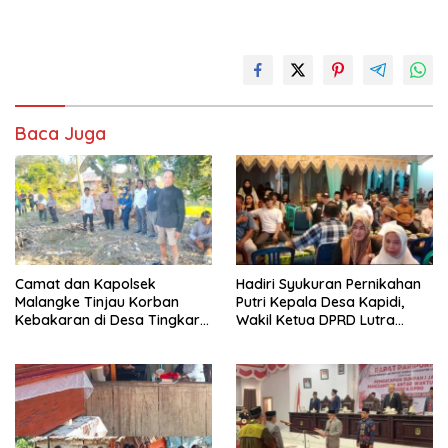
Baca Juga
Camat dan Kapolsek
Hadiri Syukuran Pernikahan
Malangke Tinjau Korban
Putri Kepala Desa Kapidi,
Kebakaran di Desa Tingkara,
Wakil Ketua DPRD Lutra
Pastikan Penanganan
Karemuddin Sampaikan Doa
Darurat Berjalan Optimal
dan Pererat Silaturahmi