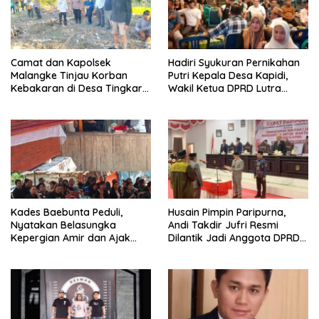
Camat dan Kapolsek
Hadiri Syukuran Pernikahan
Malangke Tinjau Korban
Putri Kepala Desa Kapidi,
Kebakaran di Desa Tingkara,
Wakil Ketua DPRD Lutra
Pastikan Penanganan
Karemuddin Sampaikan Doa
Darurat Berjalan Optimal
dan Pererat Silaturahmi
Kades Baebunta Peduli,
Husain Pimpin Paripurna,
Nyatakan Belasungka
Andi Takdir Jufri Resmi
Kepergian Amir dan Ajak
Dilantik Jadi Anggota DPRD
Warga Sambut HUT RI ke-81
Luwu Utara Lewat PAW