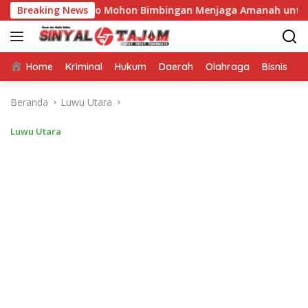
Langsung
 Wibowo Mohon Bimbingan Menjaga Amanah untuk Negeri
Breaking News
ke
konten
Home
Kriminal
Hukum
Daerah
Olahraga
Bisnis
E
Beranda
Luwu Utara
Luwu Utara