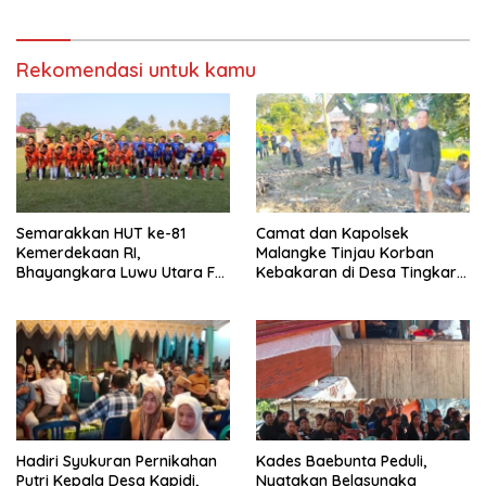
Rekomendasi untuk kamu
Semarakkan HUT ke-81
Camat dan Kapolsek
Kemerdekaan RI,
Malangke Tinjau Korban
Bhayangkara Luwu Utara FC
Kebakaran di Desa Tingkara,
dan APDESI Berbagi Angka
Pastikan Penanganan
2-2
Darurat Berjalan Optimal
Hadiri Syukuran Pernikahan
Kades Baebunta Peduli,
Putri Kepala Desa Kapidi,
Nyatakan Belasungka