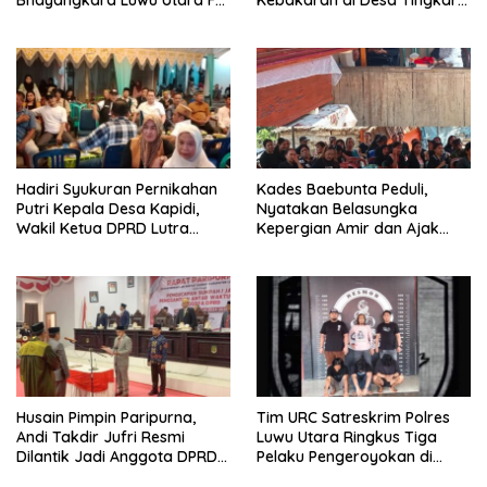
dan APDESI Berbagi Angka
Pastikan Penanganan
2-2
Darurat Berjalan Optimal
Hadiri Syukuran Pernikahan
Kades Baebunta Peduli,
Putri Kepala Desa Kapidi,
Nyatakan Belasungka
Wakil Ketua DPRD Lutra
Kepergian Amir dan Ajak
Karemuddin Sampaikan Doa
Warga Sambut HUT RI ke-81
dan Pererat Silaturahmi
Husain Pimpin Paripurna,
Tim URC Satreskrim Polres
Andi Takdir Jufri Resmi
Luwu Utara Ringkus Tiga
Dilantik Jadi Anggota DPRD
Pelaku Pengeroyokan di
Luwu Utara Lewat PAW
Baebunta