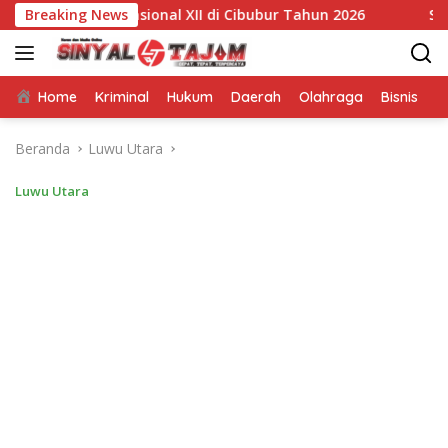
Langsung
bore Nasional XII di Cibubur Tahun 2026
Breaking News
Swadaya Mas
ke
konten
Home
Kriminal
Hukum
Daerah
Olahraga
Bisnis
E
Beranda
Luwu Utara
Luwu Utara