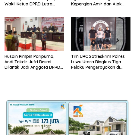
Wakil Ketua DPRD Lutra
Kepergian Amir dan Ajak
Karemuddin Sampaikan Doa
Warga Sambut HUT RI ke-81
dan Pererat Silaturahmi
Husain Pimpin Paripurna,
Tim URC Satreskrim Polres
Andi Takdir Jufri Resmi
Luwu Utara Ringkus Tiga
Dilantik Jadi Anggota DPRD
Pelaku Pengeroyokan di
Luwu Utara Lewat PAW
Baebunta